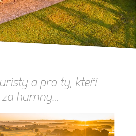
uristy a pro ty, kteří
u za humny...