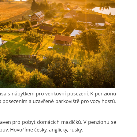
terasa s nábytkem pro venkovní posezení. K penzionu
 s posezením a uzavřené parkoviště pro vozy hostů.
baven pro pobyt domácích mazlíčků. V penzionu se
uv. Hovoříme česky, anglicky, rusky.