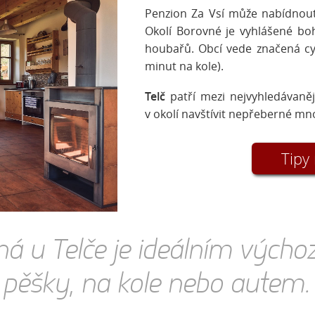
Penzion Za Vsí může nabídnou
Okolí Borovné je vyhlášené boh
houbařů. Obcí vede značená cyk
minut na kole).
Telč
patří mezi nejvyhledávaněj
v okolí navštívit nepřeberné mn
Tipy 
ná u Telče je ideálním vých
pěšky, na kole nebo autem.