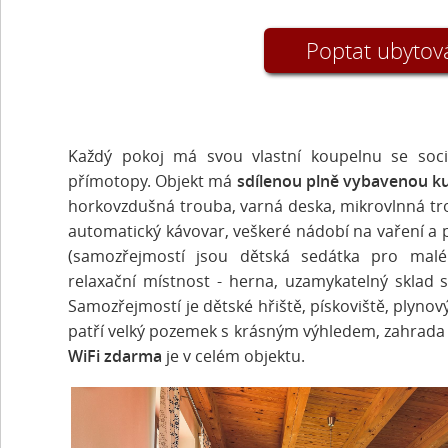
Poptat ubytov
Každý pokoj má svou vlastní koupelnu se sociá
přímotopy. Objekt má
sdílenou
plně vybavenou k
horkovzdušná trouba, varná deska, mikrovlnná tro
automatický kávovar, veškeré nádobí na vaření a 
(samozřejmostí jsou dětská sedátka pro malé
relaxační místnost - herna, uzamykatelný sklad 
Samozřejmostí je dětské hřiště, pískoviště, plynov
patří velký pozemek s krásným výhledem, zahrada s
WiFi zdarma
je v celém objektu.