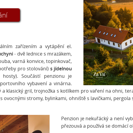
ání
lním zařízením a vytápění el.
uchyni
- dvě
lednice s mrazákem,
uba, varná konvice, topinkovač,
potřeby pro stolování)
s jídelnou
 hosty). Součástí penzionu je
sportovního vybavení a vinárna.
ý a klasický gril, trojnožka s kotlíkem pro vaření na ohni, 
 ovocnými stromy, bylinkami, ohniště s lavičkami, pergola
Penzion je nekuřácký a není vy
přezouvá a používá se domácí ob