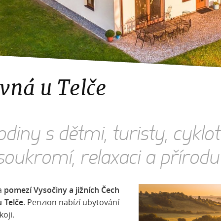
vná u Telče
rodiny s dětmi, turisty, cyklot
soukromí, relaxaci a přírod
na
pomezí Vysočiny a jižních Čech
 Telče
. Penzion nabízí ubytování
oji.