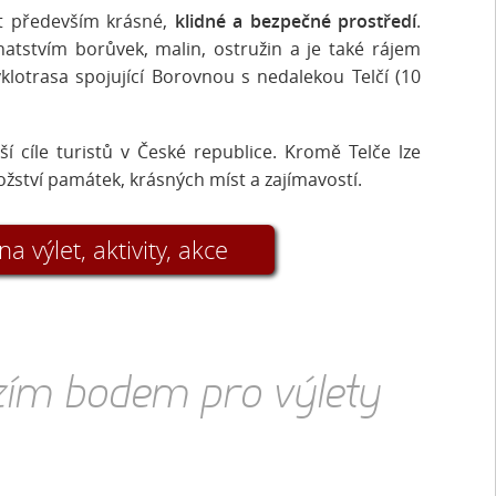
t především krásné,
klidné a bezpečné prostředí
.
atstvím borůvek, malin, ostružin a je také rájem
lotrasa spojující Borovnou s nedalekou Telčí (10
ší cíle turistů v České republice. Kromě Telče lze
ožství památek, krásných míst a zajímavostí.
na výlet, aktivity, akce
ozím bodem pro výlety