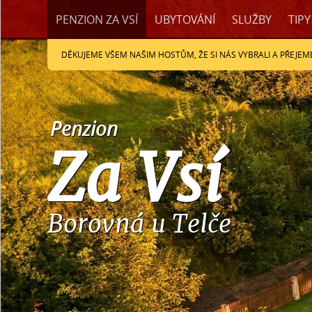
PENZION ZA VSÍ
UBYTOVÁNÍ
SLUŽBY
TIPY
DĚKUJEME VŠEM NAŠIM HOSTŮM, ŽE SI NÁS VYBRALI A PŘEJEME
Penzion
Za Vsí
Borovná u Telče